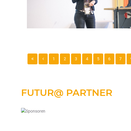
1
2
3
4
5
6
7
FUTUR@
PARTNER